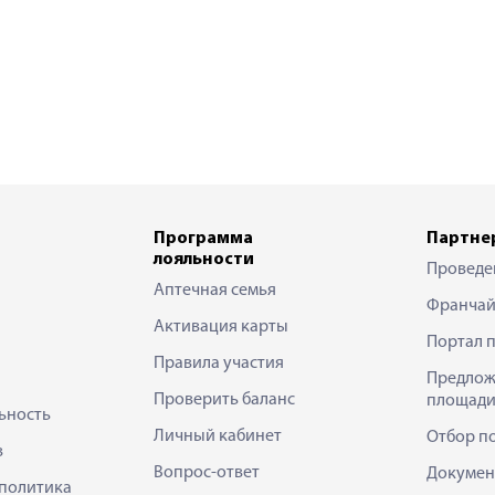
Программа
Партне
лояльности
Проведе
Аптечная семья
Франчай
Активация карты
Портал 
Правила участия
Предлож
Проверить баланс
площади
ьность
Личный кабинет
Отбор п
в
Вопрос-ответ
Докумен
политика