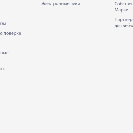
Электронные чеки
Собстве
е
Марки
Партнер
тва
для веб-
 о поверке
ьные
ы с