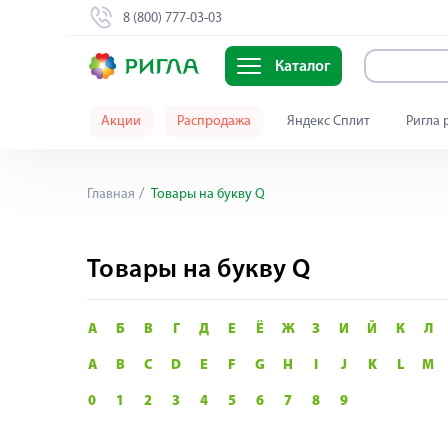
8 (800) 777-03-03
Каталог
Акции
Распродажа
Яндекс Сплит
Ригла 
Главная
Товары на букву Q
Товары на букву Q
А
Б
В
Г
Д
Е
Ё
Ж
З
И
Й
К
Л
A
B
C
D
E
F
G
H
I
J
K
L
M
0
1
2
3
4
5
6
7
8
9