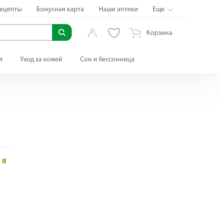
ецепты
Бонусная карта
Наши аптеки
Еще
Корзина
я
Уход за кожей
Сон и бессонница
Я