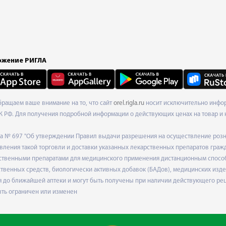
жение РИГЛА
Обращаем ваше внимание на то, что сайт
orel.rigla.ru
носит исключительно инфор
К РФ. Для получения подробной информации о действующих ценах на товар и 
ода № 697 "Об утверждении Правил выдачи разрешения на осуществление роз
ления такой торговли и доставки указанных лекарственных препаратов граж
твенными препаратами для медицинского применения дистанционным способом
венных средств, биологически активных добавок (БАДов), медицинских издел
 до ближайшей аптеки и могут быть получены при наличии действующего рец
ыть ограничен или изменен