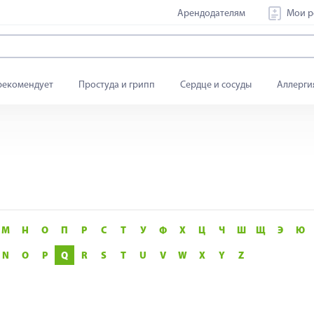
Арендодателям
Мои р
рекомендует
Простуда и грипп
Сердце и сосуды
Аллерги
М
Н
О
П
Р
С
Т
У
Ф
Х
Ц
Ч
Ш
Щ
Э
Ю
N
O
P
Q
R
S
T
U
V
W
X
Y
Z