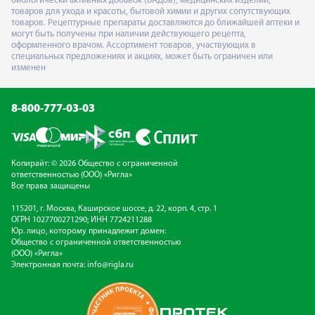
биологически активных добавок (БАДов), медицинских изделий,
товаров для ухода и красоты, бытовой химии и других сопутствующих
товаров. Рецептурные препараты доставляются до ближайшей аптеки и
могут быть получены при наличии действующего рецепта,
оформленного врачом. Ассортимент товаров, участвующих в
специальных предложениях и акциях, может быть ограничен или
изменен
8-800-777-03-03
Копирайт: © 2026 Общество с ограниченной
ответственностью (ООО) «Ригла»
Все права защищены
115201, г. Москва, Каширское шоссе, д. 22, корп. 4, стр. 1
ОГРН 1027700271290; ИНН 7724211288
Юр. лицо, которому принадлежит домен:
Общество с ограниченной ответственностью
(ООО) «Ригла»
Электронная почта:
info@rigla.ru