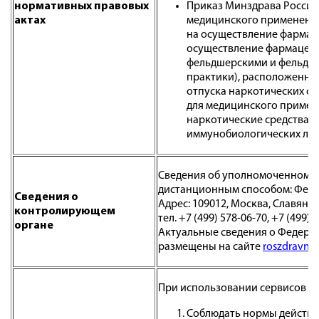
нормативных правовых
Приказ Минздрава России 
актах
медицинского применени
на осуществление фармац
осуществление фармацевт
фельдшерскими и фельдше
практики), расположенным
отпуска наркотических ср
для медицинского примен
наркотические средства и
иммунобиологических лек
Сведения об уполномоченном о
дистанционным способом: Феде
Сведения о
Адрес: 109012, Москва, Славянска
контролирующем
тел. +7 (499) 578-06-70, +7 (499) 
органе
Актуальные сведения о Федерал
размещены на сайте
roszdravnad
При использовании сервисов По
Соблюдать нормы действу