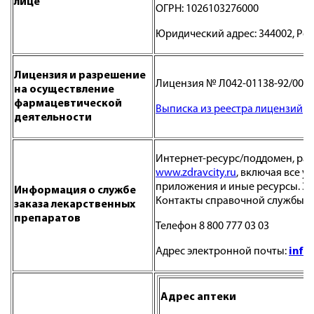
лице
ОГРН: 1026103276000
Юридический адрес: 344002, Рост
Лицензия и разрешение
Лицензия № Л042-01138-92/005899
на осуществление
фармацевтической
Выписка из реестра лицензий
деятельности
Интернет-ресурс/поддомен, раз
www.zdravcity.ru
, включая все 
приложения и иные ресурсы. З
Информация о службе
Контакты справочной службы:
заказа лекарственных
препаратов
Телефон 8 800 777 03 03
Адрес электронной почты:
info
Адрес аптеки