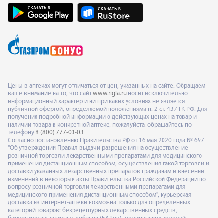
Цены в аптеках могут отличаться от цен, указанных на сайте. Обращаем
ваше внимание на то, что сайт
www.rigla.ru
носит исключительно
информационный характер и ни при каких условиях не является
публичной офертой, определяемой положениями п. 2 ст. 437 ГК РФ. Для
получения подробной информации о действующих ценах на товар и
наличии товара в конкретной аптеке, пожалуйста, обращайтесь по
телефону
8 (800) 777-03-03
Согласно постановлению Правительства РФ от 16 мая 2020 года № 697
"Об утверждении Правил выдачи разрешения на осуществление
розничной торговли лекарственными препаратами для медицинского
применения дистанционным способом, осуществления такой торговли и
доставки указанных лекарственных препаратов гражданам и внесении
изменений в некоторые акты Правительства Российской Федерации по
вопросу розничной торговли лекарственными препаратами для
медицинского применения дистанционным способом", курьерская
доставка из интернет-аптеки возможна только для определённых
категорий товаров: безрецептурных лекарственных средств,