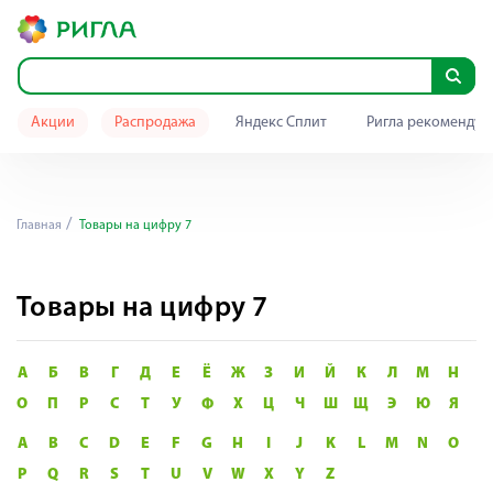
Акции
Распродажа
Яндекс Сплит
Ригла рекомендуе
Главная
Товары на цифру 7
Товары на цифру 7
А
Б
В
Г
Д
Е
Ё
Ж
З
И
Й
К
Л
М
Н
О
П
Р
С
Т
У
Ф
Х
Ц
Ч
Ш
Щ
Э
Ю
Я
A
B
C
D
E
F
G
H
I
J
K
L
M
N
O
P
Q
R
S
T
U
V
W
X
Y
Z