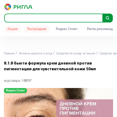
Акции
Распродажа
Яндекс Сплит
Ригла рекомендуе
Главная
Гигиена, красота и уход
Средства по уходу за лицом
Средства пр
8.1.8 бьюти формула крем дневной против
пигментации для чувствительной кожи 50мл
код товара:
148097
Яндекс Сплит
Я