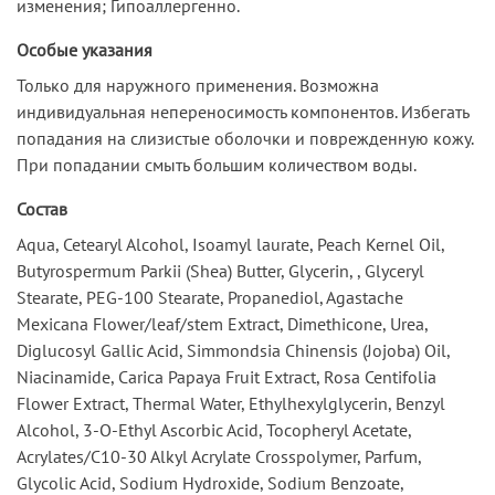
изменения; Гипоаллергенно.
Особые указания
Только для наружного применения. Возможна
индивидуальная непереносимость компонентов. Избегать
попадания на слизистые оболочки и поврежденную кожу.
При попадании смыть большим количеством воды.
Состав
Aqua, Cetearyl Alcohol, Isoamyl laurate, Peach Kernel Oil,
Butyrospermum Parkii (Shea) Butter, Glycerin, , Glyceryl
Stearate, PEG-100 Stearate, Propanediol, Agastache
Mexicana Flower/leaf/stem Extract, Dimethicone, Urea,
Diglucosyl Gallic Acid, Simmоndsia Chinеnsis (Jojoba) Oil,
Niacinamide, Carica Papaya Fruit Extract, Rosa Centifolia
Flower Extract, Thermal Water, Ethylhexylglycerin, Benzyl
Alcohol, 3-O-Ethyl Ascorbic Acid, Tocopheryl Acetate,
Acrylates/C10-30 Alkyl Acrylate Crosspolymer, Parfum,
Glycolic Acid, Sodium Hydroxide, Sodium Benzoate,