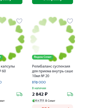
т
Яндекс Сплит
 капсулы
РелиБаланс суспензия
№ 60
для приема внутрь саше
10мл № 20
О
ВТФ ООО
В наличии
2 842
₽
4 ×
711
плит
В Сплит