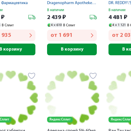
г. 300мг №60
а Фармацевтика
Dragenopharm Apotheker Puschl
DR. REDDY\'S
ии
В наличии
В наличии
9
₽
2 439
₽
4 481
₽
8
4 ×
610
4 ×
1 121
В Сплит
В Сплит
В 
 935
от
1 691
от
2 0
В корзину
В корзину
В к
 Сплит
Яндекс Сплит
Яндекс Спли