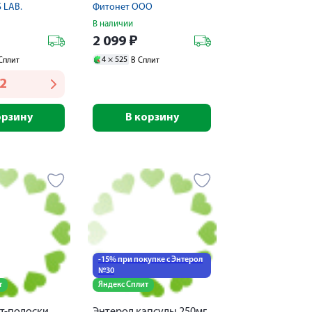
 LAB.
Фитонет ООО
В наличии
2 099
₽
4 ×
525
Сплит
В Сплит
32
орзину
В корзину
-15% при покупке с Энтерол
№30
т
Яндекс Сплит