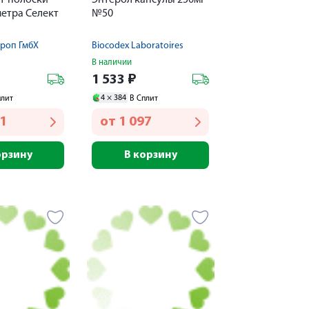
ст-полоски
Энтерол капсулы 250мг
метра Селект
№50
роп ГмбХ
Biocodex Laboratoires
В наличии
1 533
₽
4 ×
384
плит
В Сплит
71
от
1 097
орзину
В корзину