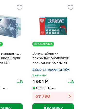
т
Яндекс Сплит
 имплант для
Эриус таблетки
т введ шприц
покрытые оболочкой
мл № 1
пленочной 5мг № 20
Байер Биттерфельд ГмбХ
В наличии
1 601
₽
4 ×
401
Сплит
В Сплит
от
790
орзину
В корзину