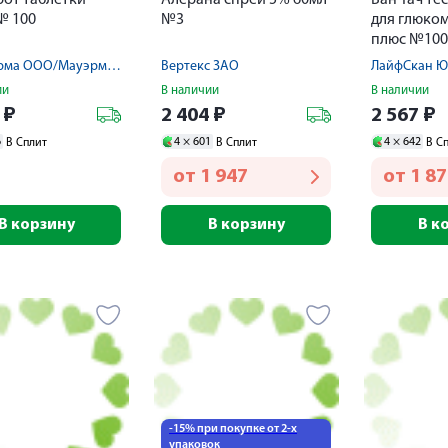
от таблетки
Алерана спрей 5% 60мл
Ван Тач те
№ 100
№3
для глюко
плюс №100
Пик-Фарма ООО/Мауэрманн-Арцнаймиттель КГ
Вертекс ЗАО
ЛайфСкан Ю
ии
В наличии
В наличии
2
₽
2 404
₽
2 567
₽
6
4 ×
601
4 ×
642
В Сплит
В Сплит
В С
от
1 947
от
1 8
В корзину
В корзину
В к
-15% при покупке от 2-х
упаковок