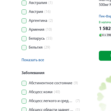
Магнер
Австралия
(1)
500мг 
Австрия
(16)
Аргентина
(2)
В налич
1 58
Армения
(10)
4 ×
39
Беларусь
(55)
Бельгия
(29)
Показать все
Заболевания
Абстинентное состояние
(9)
Абсцесс кожи
(40)
Абсцесс легкого и средостения
(7)
Абсцесс области заднего прохода и прямой кишки
(1)