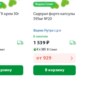
т
Яндекс Сплит
К крем 30г
Сидерал форте капсулы
595мг №20
Фарма Нутра с.р.л
В наличии
1 539
₽
4 ×
385
плит
В Сплит
от
929
орзину
В корзину