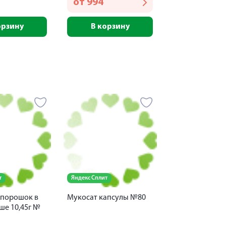
от
994
орзину
В корзину
т
Яндекс Сплит
 порошок в
Мукосат капсулы №80
ше 10,45г №