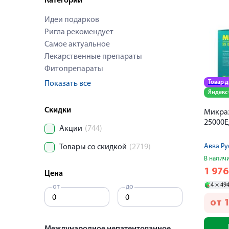
Категории
Идеи подарков
Ригла рекомендует
Самое актуальное
Лекарственные препараты
Фитопрепараты
Товар 
Показать все
Яндекс
Скидки
Микра
25000Е
Акции
(744)
Авва Р
Товары со скидкой
(2719)
В налич
1 97
Цена
4 ×
49
от
до
от
1