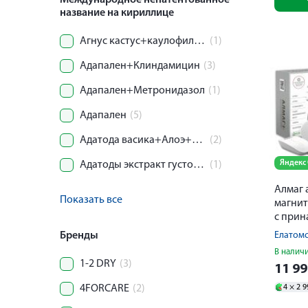
Международное непатентованное
название на кириллице
Агнус кастус+каулофиллум+цикламен+игнация+ирис+лилиум тигринум
(1)
Адапален+Клиндамицин
(3)
Адапален+Метронидазол
(1)
Адапален
(5)
Адатода васика+Алоэ+Базилик+Девясил+Имбирь+Куркума+Паслен+Перец+Солодка+Терминалия+Левоментол
(2)
Яндекс
Адатоды экстракт густой+Солодки эстракт густой+Куркумы экстракт густой+Базилика экстракт густой+Имбиря экстракт густой+Паслена экстракт густой+Перца экстракт густой+Кардамона экстракт густой
(1)
Алмаг 
Показать все
магни
с при
Бренды
В налич
1-2 DRY
(3)
11 9
4 ×
2 9
4FORCARE
(2)