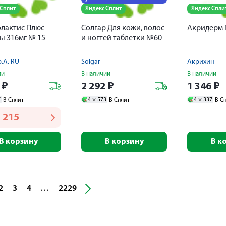
 Сплит
Яндекс Сплит
Яндекс Спли
лактис Плюс
Солгар Для кожи, волос
Акридерм Г
ы 316мг № 15
и ногтей таблетки №60
p.A. RU
Solgar
Акрихин
ии
В наличии
В наличии
8
₽
2 292
₽
1 346
₽
7
4 ×
573
4 ×
337
В Сплит
В Сплит
В С
 215
В корзину
В корзину
В к
2
3
4
2229
...