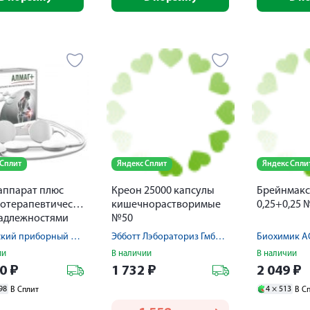
 Сплит
Яндекс Сплит
Яндекс Спли
аппарат плюс
Креон 25000 капсулы
Брейнмакс
тотерапевтический
кишечнорастворимые
0,25+0,25 
надлежностями
№50
Елатомский приборный завод
Эбботт Лэбораториз ГмбХ/АОВЕРОФАРМ
Биохимик А
ии
В наличии
В наличии
90
₽
1 732
₽
2 049
₽
98
4 ×
513
В Сплит
В С