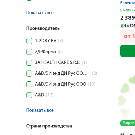
пролон
Валент
В налич
Показать все
2 38
4 ×
59
Производитель
от
1
1-2DRY BV
(3)
2Д-Фарма
(6)
3A HEALTH CARE S.R.L.
(1)
A&D/ЭЙ энд ДИ Рус ООО/Вега Технолоджиз Инк
(2)
A&D/ЭЙ энд ДИ Рус ООО
(10)
A&D
(17)
Показать все
Яндекс
Страна производства