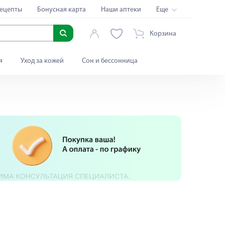
ецепты
Бонусная карта
Наши аптеки
Еще
Корзина
я
Уход за кожей
Сон и бессонница