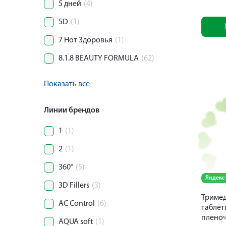
5 дней
(4)
5D
(1)
7 Нот Здоровья
(1)
8.1.8 BEAUTY FORMULA
(62)
Показать все
Линии брендов
1
(1)
2
(1)
360°
(5)
Яндекс
3D Fillers
(3)
Тримед
AC Control
(6)
таблет
плено
AQUA soft
(1)