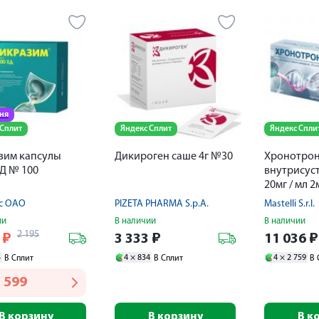
дня
 Сплит
Яндекс Сплит
Яндекс Спли
зим капсулы
Дикироген саше 4г №30
Хронотрон
Д № 100
внутрисус
20мг / мл 2
ус ОАО
PIZETA PHARMA S.p.A.
Mastelli S.r.l.
ии
В наличии
В наличии
2 195
6
₽
3 333
₽
11 036
₽
4
4 ×
834
4 ×
2 759
В Сплит
В Сплит
В 
 599
В корзину
В корзину
В к