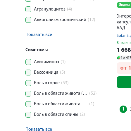
Яндекс
Агранулоцитоз
(4)
Энтеро
Алкоголизм хронический
(12)
капсул
БАД
Показать все
Sofar S.
В налич
1 66
Симптомы
4 ×
41
Авитаминоз
(1)
от
1
Бессонница
(5)
Боль в горле
(53)
Боль в области живота (колика)
(52)
Боль в области живота и таза
(1)
1
Боль в области спины
(2)
Показать все