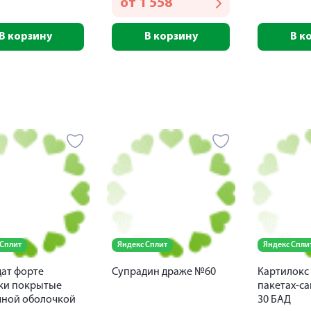
от
1 558
В корзину
В корзину
В к
 Сплит
Яндекс Сплит
Яндекс Спли
ат форте
Супрадин драже №60
Картилокс
ки покрытые
пакетах-са
чной оболочкой
30 БАД