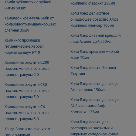
Хамбл зубочистки с зубной
комплекс клеасинг 250мл
нитью 50 шт
Холи Лэнд деликатное
Хамелеон крем-гель Беби от
очищающее средство Алфа
комаровнутримышечноошек/
комплекс Кленсер 100мл
слепней 35мл
Холи Лэнд дневной крем для
Хаммингс прокладки
лица Азилен Дай 250мл
гигиенические Хербал
Холи Лэнд крем для жирной
нормал медиум №10
кожи 70мл
Хамомилла рекутита С200
Холи Лэнд лосьон Болткеа
гомеоп. монок. преп. раст.
Стартинг
происх. гранулы 5,0
Холи Лэнд лосьон для лица
Хамомилла рекутита С30
Аже конроль 150мл
гомеоп. монок. преп. раст.
происх. гранулы 5,0
Холи Лэнд лосьон для лица с
AHA кислотами Алфа
Хамомилла рекутита С6
Комплекс 125мл
гомеоп. монок. преп. раст.
происх. гранулы 5,0
Холи Лэнд лосьон для
растворения закрытых и
Хандс Ворк интенсив крем
открытых комедонов 250мл
Глицериновый