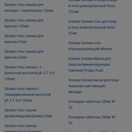
Холика Холика гель для лица
Хасико гель-смазка для
и тела универсальный Алоэ
женщин с пантенолом 100мл
250мл
Хасико гель-смазка для
Холика Холика гель для лица
мужчин 100мл
и тела универсальный Алоэ
55мл
Хасико гель-смазка для
мужчин 50мл
Холика Холика гель
отшелушивающий яблоко
Хасико гель-смазка для
мужчин 50мл
Холика Холика Маска для
лица витаминизирующая
Хасико гель-смазка с l-
тканевая Ягоды Асаи
молочной кислотой ph 3,7-4,0
100мл
Холика Холика маска для лица
тканевая смягчающая/
Хасико гель-смазка с
авокадо
глицирризиновой кислотой
ph 3,7-4,0 100мл
Холикрон таблетки 200мг №
30
Хасико гель-смазка
увлажняющаяклубника 50мл
Холикрон таблетки 200мг №
50
Хасико гель-смазка
универсальный масло