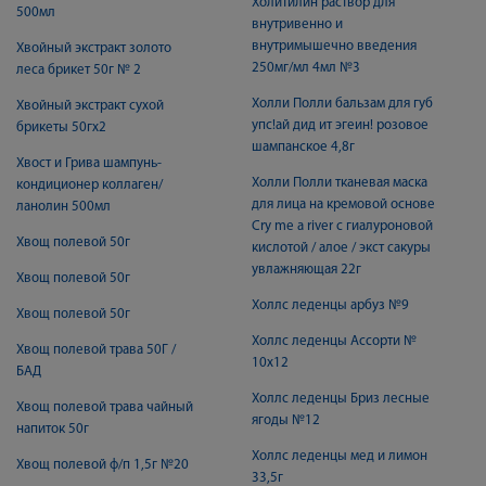
Холитилин раствор для
500мл
внутривенно и
внутримышечно введения
Хвойный экстракт золото
250мг/мл 4мл №3
леса брикет 50г № 2
Холли Полли бальзам для губ
Хвойный экстракт сухой
упс!ай дид ит эгеин! розовое
брикеты 50гх2
шампанское 4,8г
Хвост и Грива шампунь-
Холли Полли тканевая маска
кондиционер коллаген/
для лица на кремовой основе
ланолин 500мл
Cry me a river с гиалуроновой
Хвощ полевой 50г
кислотой / алое / экст сакуры
увлажняющая 22г
Хвощ полевой 50г
Холлс леденцы арбуз №9
Хвощ полевой 50г
Холлс леденцы Ассорти №
Хвощ полевой трава 50Г /
10х12
БАД
Холлс леденцы Бриз лесные
Хвощ полевой трава чайный
ягоды №12
напиток 50г
Холлс леденцы мед и лимон
Хвощ полевой ф/п 1,5г №20
33,5г