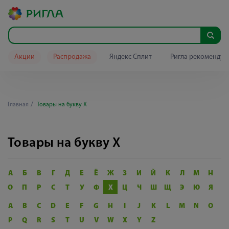
Акции
Распродажа
Яндекс Сплит
Ригла рекомендуе
Главная
Товары на букву Х
Товары на букву Х
А
Б
В
Г
Д
Е
Ё
Ж
З
И
Й
К
Л
М
Н
О
П
Р
С
Т
У
Ф
Х
Ц
Ч
Ш
Щ
Э
Ю
Я
A
B
C
D
E
F
G
H
I
J
K
L
M
N
O
P
Q
R
S
T
U
V
W
X
Y
Z