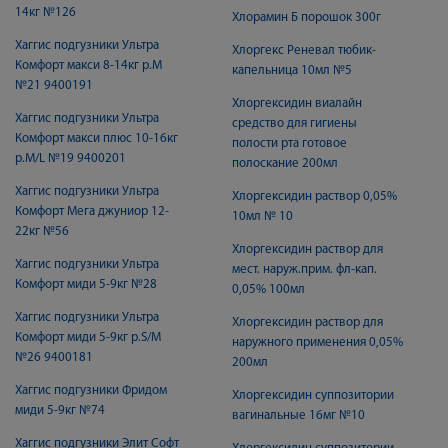
14кг №126
Хлорамин Б порошок 300г
Хаггис подгузники Ультра
Хлоргекс Реневал тюбик-
Комфорт макси 8-14кг р.M
капельница 10мл №5
№21 9400191
Хлоргексидин виалайн
Хаггис подгузники Ультра
средство для гигиены
Комфорт макси плюс 10-16кг
полости рта готовое
р.M/L №19 9400201
полоскание 200мл
Хаггис подгузники Ультра
Хлоргексидин раствор 0,05%
Комфорт Мега джуниор 12-
10мл № 10
22кг №56
Хлоргексидин раствор для
Хаггис подгузники Ультра
мест. наруж.прим. фл-кап.
Комфорт миди 5-9кг №28
0,05% 100мл
Хаггис подгузники Ультра
Хлоргексидин раствор для
Комфорт миди 5-9кг р.S/M
наружного применения 0,05%
№26 9400181
200мл
Хаггис подгузники Фридом
Хлоргексидин суппозитории
миди 5-9кг №74
вагинальные 16мг №10
Хаггис подгузники Элит Софт