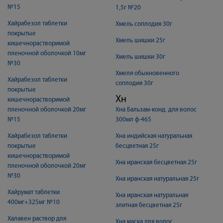
№15
1,5г №20
Хайрабезол таблетки
Хмель соплодия 30г
покрытые
Хмель шишки 25г
кишечнорастворимой
пленочной оболочкой 10мг
Хмель шишки 30г
№30
Хмеля обыкновенного
Хайрабезол таблетки
соплодия 30г
покрытые
Хн
кишечнорастворимой
пленочной оболочкой 20мг
Хна Бальзам-конд. для волос
№15
300мл ф-465
Хайрабезол таблетки
Хна индийская натуральная
покрытые
бесцветная 25г
кишечнорастворимой
Хна иранская бесцветная 25г
пленочной оболочкой 20мг
№30
Хна иранская натуральная 25г
Хайрумат таблетки
Хна иранская натуральная
400мг+325мг №10
элитная бесцветная 25г
Халавен раствор для
Хна маска для волос