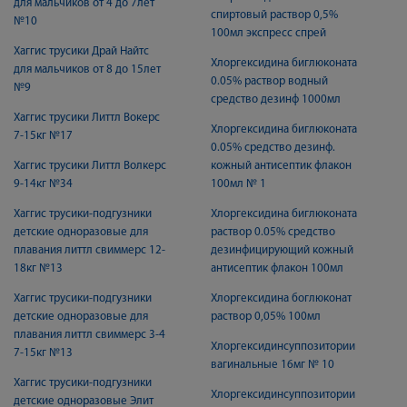
для мальчиков от 4 до 7лет
спиртовый раствор 0,5%
№10
100мл экспресс спрей
Хаггис трусики Драй Найтс
Хлоргексидина биглюконата
для мальчиков от 8 до 15лет
0.05% раствор водный
№9
средство дезинф 1000мл
Хаггис трусики Литтл Вокерс
Хлоргексидина биглюконата
7-15кг №17
0.05% средство дезинф.
Хаггис трусики Литтл Волкерс
кожный антисептик флакон
9-14кг №34
100мл № 1
Хаггис трусики-подгузники
Хлоргексидина биглюконата
детские одноразовые для
раствор 0.05% средство
плавания литтл свиммерс 12-
дезинфицирующий кожный
18кг №13
антисептик флакон 100мл
Хаггис трусики-подгузники
Хлоргексидина боглюконат
детские одноразовые для
раствор 0,05% 100мл
плавания литтл свиммерс 3-4
Хлоргексидинсуппозитории
7-15кг №13
вагинальные 16мг № 10
Хаггис трусики-подгузники
Хлоргексидинсуппозитории
детские одноразовые Элит