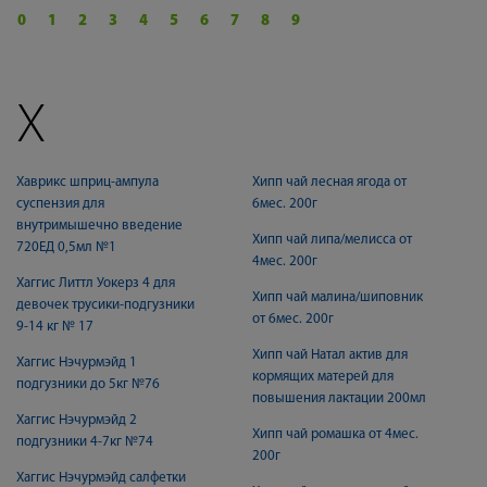
0
1
2
3
4
5
6
7
8
9
Х
Хаврикс шприц-ампула
Хипп чай лесная ягода от
суспензия для
6мес. 200г
внутримышечно введение
Хипп чай липа/мелисса от
720ЕД 0,5мл №1
4мес. 200г
Хаггис Литтл Уокерз 4 для
Хипп чай малина/шиповник
девочек трусики-подгузники
от 6мес. 200г
9-14 кг № 17
Хипп чай Натал актив для
Хаггис Нэчурмэйд 1
кормящих матерей для
подгузники до 5кг №76
повышения лактации 200мл
Хаггис Нэчурмэйд 2
Хипп чай ромашка от 4мес.
подгузники 4-7кг №74
200г
Хаггис Нэчурмэйд салфетки