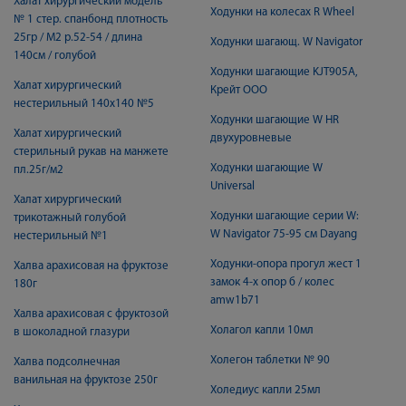
Халат хирургический модель
Ходунки на колесах R Wheel
№ 1 стер. спанбонд плотность
25гр / М2 р.52-54 / длина
Ходунки шагающ. W Navigator
140см / голубой
Ходунки шагающие KJT905A,
Халат хирургический
Крейт ООО
нестерильный 140х140 №5
Ходунки шагающие W HR
Халат хирургический
двухуровневые
стерильный рукав на манжете
Ходунки шагающие W
пл.25г/м2
Universal
Халат хирургический
Ходунки шагающие серии W:
трикотажный голубой
W Navigator 75-95 см Dayang
нестерильный №1
Ходунки-опора прогул жест 1
Халва арахисовая на фруктозе
замок 4-х опор б / колес
180г
amw1b71
Халва арахисовая с фруктозой
Холагол капли 10мл
в шоколадной глазури
Холегон таблетки № 90
Халва подсолнечная
ванильная на фруктозе 250г
Холедиус капли 25мл