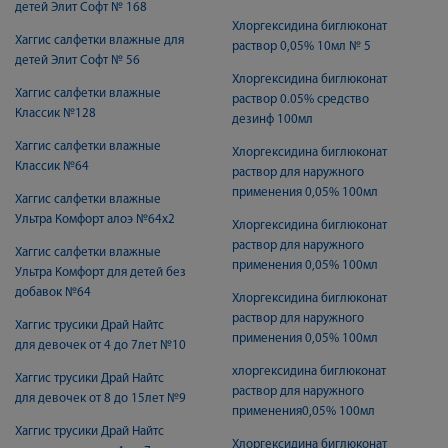
детей Элит Софт № 168
Хлоргексидина биглюконат
Хаггис салфетки влажные для
раствор 0,05% 10мл № 5
детей Элит Софт № 56
Хлоргексидина биглюконат
Хаггис салфетки влажные
раствор 0.05% средство
Классик №128
дезинф 100мл
Хаггис салфетки влажные
Хлоргексидина биглюконат
Классик №64
раствор для наружного
применения 0,05% 100мл
Хаггис салфетки влажные
Ультра Комфорт алоэ №64х2
Хлоргексидина биглюконат
раствор для наружного
Хаггис салфетки влажные
применения 0,05% 100мл
Ультра Комфорт для детей без
добавок №64
Хлоргексидина биглюконат
раствор для наружного
Хаггис трусики Драй Найтс
применения 0,05% 100мл
для девочек от 4 до 7лет №10
хлоргексидина биглюконат
Хаггис трусики Драй Найтс
раствор для наружного
для девочек от 8 до 15лет №9
применения0,05% 100мл
Хаггис трусики Драй Найтс
Хлоргексидина биглюконат