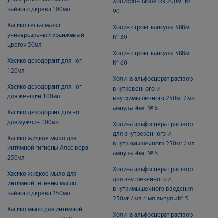
Холикрон таблетки 200мг №
чайного дерева 100мл
90
Хасико гель-смазка
Холин стронг капсулы 588мг
универсальный оранжевый
№ 30
цветок 50мл
Холин стронг капсулы 588мг
Хасико дезодорант для ног
№ 60
120мл
Холина альфосцерат раствор
Хасико дезодорант для ног
внутревенного и
для женщин 100мл
внутримышечного 250мг / мл
ампулы 4мл № 5
Хасико дезодорант для ног
для мужчин 100мл
Холина альфосцерат раствор
для внутревенного и
Хасико жидкое мыло для
внутримышечного 250мг / мл
интимной гигиены Алоэ вера
ампулы 4мл № 5
250мл
Холина альфосцерат раствор
Хасико жидкое мыло для
для внутревенного и
интимной гигиены масло
внутримышечного введения
чайного дерева 250мл
250мг / мл 4 мл ампулы№ 5
Хасико мыло для интимной
Холина альфосцерат раствор