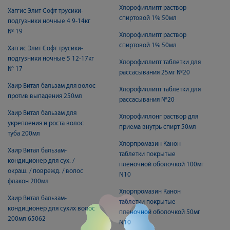
Хлорофиллипт раствор
Хаггис Элит Софт трусики-
спиртовой 1% 50мл
подгузники ночные 4 9-14кг
№ 19
Хлорофиллипт раствор
спиртовой 1% 50мл
Хаггис Элит Софт трусики-
подгузники ночные 5 12-17кг
Хлорофиллипт таблетки для
№ 17
рассасывания 25мг №20
Хаир Витал бальзам для волос
Хлорофиллипт таблетки для
против выпадения 250мл
рассасывания №20
Хаир Витал бальзам для
Хлорофиллонг раствор для
укрепления и роста волос
приема внутрь спирт 50мл
туба 200мл
Хлорпромазин Канон
Хаир Витал бальзам-
таблетки покрытые
кондиционер для сух. /
пленочной оболочкой 100мг
окраш. / поврежд. / волос
N10
флакон 200мл
Хлорпромазин Канон
Хаир Витал бальзам-
таблетки покрытые
кондиционер для сухих волос
пленочной оболочкой 50мг
200мл 65062
N10