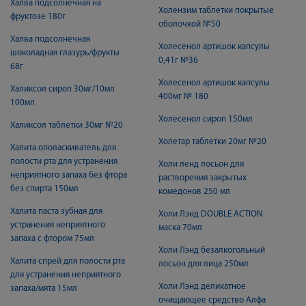
Халва подсолнечная на
Холензим таблетки покрытые
фруктозе 180г
оболочкой №50
Халва подсолнечная
Холесенол артишок капсулы
шоколадная глазурь/фрукты
0,41г №36
68г
Холесенол артишок капсулы
Халиксол сироп 30мг/10мл
400мг № 180
100мл
Холесенол сироп 150мл
Халиксол таблетки 30мг №20
Холетар таблетки 20мг №20
Халита ополаскиватель для
полости рта для устранения
Холи ленд лосьон для
неприятного запаха без фтора
растворения закрытых
без спирта 150мл
комедонов 250 мл
Халита паста зубная для
Холи Лэнд DOUBLE ACTION
устранения неприятного
маска 70мл
запаха с фтором 75мл
Холи Лэнд безалкогольный
Халита спрей для полости рта
лосьон для лица 250мл
для устранения неприятного
Холи Лэнд деликатное
запаха/мята 15мл
очищающее средство Алфа