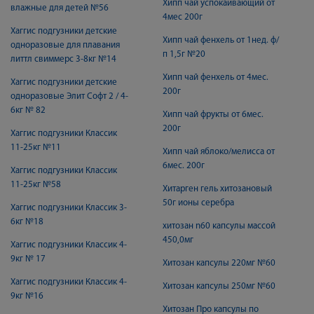
Хипп чай успокаивающий от
влажные для детей №56
4мес 200г
Хаггис подгузники детские
Хипп чай фенхель от 1нед. ф/
одноразовые для плавания
п 1,5г №20
литтл свиммерс 3-8кг №14
Хипп чай фенхель от 4мес.
Хаггис подгузники детские
200г
одноразовые Элит Софт 2 / 4-
6кг № 82
Хипп чай фрукты от 6мес.
200г
Хаггис подгузники Классик
11-25кг №11
Хипп чай яблоко/мелисса от
6мес. 200г
Хаггис подгузники Классик
11-25кг №58
Хитарген гель хитозановый
50г ионы серебра
Хаггис подгузники Классик 3-
6кг №18
хитозан n60 капсулы массой
450,0мг
Хаггис подгузники Классик 4-
9кг № 17
Хитозан капсулы 220мг №60
Хаггис подгузники Классик 4-
Хитозан капсулы 250мг №60
9кг №16
Хитозан Про капсулы по