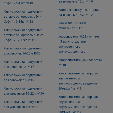
вагинальные 16мг № 10
Софт 3 / 6-11кг № 48
Хлоргексидинсуппозитории
Хаггис трусики-подгузники
вагинальные 16мг № 12
детские одноразовые Элит
Софт 4 / 9-14кг № 38
Хлорелла 1000мг n100
таблетки по 1,1г
Хаггис трусики-подгузники
детские одноразовые Элит
хлоропирамин 0,02 / мл 1мл
Софт 5 / 12-17кг № 34
n5 ампулы раствор
внутревенного
Хаггис трусики-подгузники
внутримышечного
для девочек 16-22кг №30
Хлоропирамин 0,025 таблетки
Хаггис трусики-подгузники
№ 40
для девочек р.4 №17
Хлоропирамин раствор для
Хаггис трусики-подгузники
внутривенно и
для девочек р.5 №15
внутримышечно введения
Хаггис трусики-подгузники
20мг/мл 1мл№5
для мальчиков 16-22кг №30
Хлоропирамин раствор для
Хаггис трусики-подгузники
внутривенно и
для мальчиков р.4 №17
внутримышечно введения
20мг/мл 1мл№5