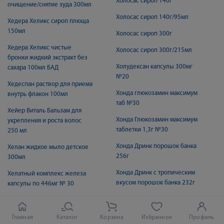
Холосас сироп 140г
очищение/снятие зуда 300мл
Холосас сироп 140г/95мл
Хедера Хеликс сироп плюща
150мл
Холосас сироп 300г
Хедера Хеликс чистые
Холосас сироп 300г/215мл
бронхи жидкий экстракт без
Холудексан капсулы 300мг
сахара 100мл БАД
№20
Хедеспан раствор для приема
Хонда глюкозамин максимум
внутрь флакон 100мл
таб №30
Хейер Виталь Бальзам для
Хонда Глюкозамин максимум
укрепления и роста волос
таблетки 1,3г №30
250 мл
Хонда Дринк порошок банка
Хелан жидкое мыло детское
256г
300мл
Хонда Дринк с тропическим
Хелатный комплекс железа
вкусом порошок банка 232г
капсулы по 446мг № 30
Хонда Дринк саше 12,8г №10
Хелен Харпер бэйсик
пеленки 60Х90см N30
Хонда капсулы №30
Главная
Каталог
Корзина
Избранное
Профиль