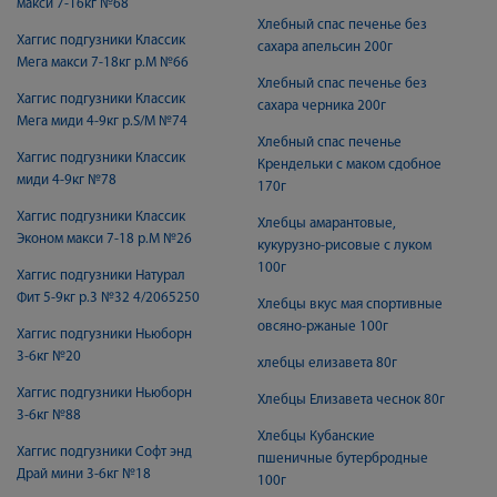
макси 7-16кг №68
Хлебный спас печенье без
Хаггис подгузники Классик
сахара апельсин 200г
Мега макси 7-18кг р.M №66
Хлебный спас печенье без
Хаггис подгузники Классик
сахара черника 200г
Мега миди 4-9кг р.S/M №74
Хлебный спас печенье
Хаггис подгузники Классик
Крендельки с маком сдобное
миди 4-9кг №78
170г
Хаггис подгузники Классик
Хлебцы амарантовые,
Эконом макси 7-18 р.M №26
кукурузно-рисовые с луком
100г
Хаггис подгузники Натурал
Фит 5-9кг р.3 №32 4/2065250
Хлебцы вкус мая спортивные
овсяно-ржаные 100г
Хаггис подгузники Ньюборн
3-6кг №20
хлебцы елизавета 80г
Хаггис подгузники Ньюборн
Хлебцы Елизавета чеснок 80г
3-6кг №88
Хлебцы Кубанские
Хаггис подгузники Софт энд
пшеничные бутербродные
Драй мини 3-6кг №18
100г