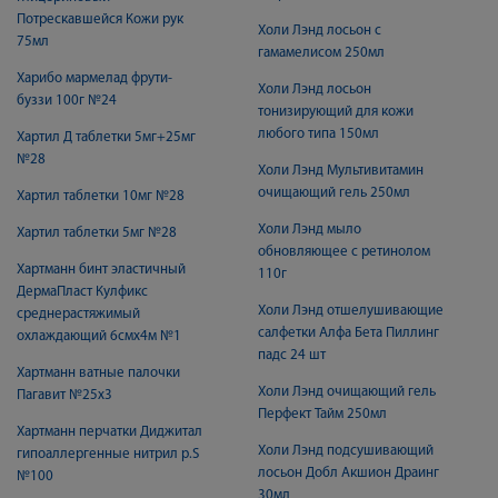
Потрескавшейся Кожи рук
Холи Лэнд лосьон с
75мл
гамамелисом 250мл
Харибо мармелад фрути-
Холи Лэнд лосьон
буззи 100г №24
тонизирующий для кожи
любого типа 150мл
Хартил Д таблетки 5мг+25мг
№28
Холи Лэнд Мультивитамин
очищающий гель 250мл
Хартил таблетки 10мг №28
Холи Лэнд мыло
Хартил таблетки 5мг №28
обновляющее с ретинолом
Хартманн бинт эластичный
110г
ДермаПласт Кулфикс
Холи Лэнд отшелушивающие
среднерастяжимый
салфетки Алфа Бета Пиллинг
охлаждающий 6смх4м №1
падс 24 шт
Хартманн ватные палочки
Холи Лэнд очищающий гель
Пагавит №25х3
Перфект Тайм 250мл
Хартманн перчатки Диджитал
Холи Лэнд подсушивающий
гипоаллергенные нитрил р.S
лосьон Добл Акшион Драинг
№100
30мл