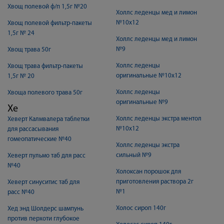
Хвощ полевой ф/п 1,5г №20
Холлс леденцы мед и лимон
№10х12
Хвощ полевой фильтр-пакеты
1,5г № 24
Холлс леденцы мед и лимон
№9
Хвощ трава 50г
Холлс леденцы
Хвощ трава фильтр-пакеты
оригинальные №10х12
1,5г № 20
Холлс леденцы
Хвоща полевого трава 50г
оригинальные №9
Хе
Холлс леденцы экстра ментол
Хеверт Калмвалера таблетки
№10х12
для рассасывания
гомеопатические №40
Холлс леденцы экстра
сильный №9
Хеверт пульмо таб для расс
№40
Холоксан порошок для
приготовления раствора 2г
Хеверт синуситис таб для
№1
расс №40
Холос сироп 140г
Хед энд Шолдерс шампунь
против перхоти глубокое