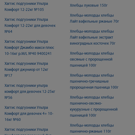
Хаггис подгузники Ультра
Хлебцы луковые 150г
Комфорт 12-22кг №105
Хлебцы-молодцы хлебцы
Хаггис подгузники Ультра
Лайт вафельные ржаные 70г
Комфорт 12-22кг для девочек
Хлебцы-молодцы хлебцы
№64
Лайт вафельные экстракт
Хаггис подгузники Ультра
виноградных косточек 70г
Комфорт Джамбо макси плюс
Хлебцы-молодцы хлебцы
10-16кг р.M/L №40 9400241
овсяные с пророщенной
Хаггис подгузники Ультра
пшеницей 100г
Комфорт джуниор от 12кг
Хлебцы-молодцы хлебцы
№17
пшенично-гречишные
Хаггис подгузники ультра
пророщенная пшеница 100г
комфорт для девочек 12-25кг
Хлебцы-молодцы хлебцы
№56
пшенично-овсяно-
Хаггис подгузники Ультра
кукурузные с пророщенной
Комфорт для девочек 4+ 10-
пшеницей 100г
16кг №60
Хлебцы-молодцы хлебцы
Хаггис подгузники Ультра
пшенично-ржаные 110г