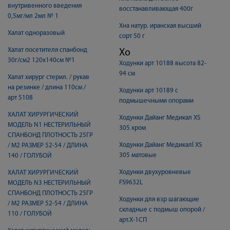
внутривенного введения
восстанавливающая 400г
0,5мг/мл 2мл № 1
Хна натур. иранская высший
Халат одноразовый
сорт 50 г
Халат посетителя спанбонд
Хо
30г/см2 120х140см №1
Ходунки арт 10188 высота 82-
94 см
Халат хирург стерил. / рукав
на резинке / длина 110см /
Ходунки арт 10189 с
арт 5108
подмышечными опорами
ХАЛАТ ХИРУРГИЧЕСКИЙ
Ходунки Дайанг Медикал XS
МОДЕЛЬ N1 НЕСТЕРИЛЬНЫЙ
305 хром
СПАНБОНД ПЛОТНОСТЬ 25ГР
Ходунки Дайанг Медикалl XS
/ М2 РАЗМЕР 52-54 / ДЛИНА
305 матовые
140 / ГОЛУБОЙ
Ходунки двухуровневые
ХАЛАТ ХИРУРГИЧЕСКИЙ
FS9632L
МОДЕЛЬ N3 НЕСТЕРИЛЬНЫЙ
СПАНБОНД ПЛОТНОСТЬ 25ГР
Ходунки для взр шагающие
/ М2 РАЗМЕР 52-54 / ДЛИНА
складные с подмыш опорой /
110 / ГОЛУБОЙ
арт.Х-1СП