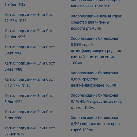
Хлоргексидин суппозитории
1 3-5кг №25
вагинальные 16мг №10
Хаггис подгузники Элит Софт
Хлоргексидин-виалайн спрей
12-22кг №56
средство для гигиены
полости рта 45мл
Хаггис подгузники Элит Софт
2 4-6кг №25
Хлоргексидина биглюконат
0,05% спрей
Хаггис подгузники Элит Софт
дезинфицирующее средство
3-6кг №66
кожный антисептисептик
100мл
Хаггис подгузники Элит Софт
3-6кг №88
Хлоргексидина биглюконат
0,05% средство
Хаггис подгузники Элит Софт
дезинфицирующее 100мл
5 12-17кг № 19
Хлоргексидина биглюконат
Хаггис подгузники Элит Софт
0,1% ФОРТЕ средство дезинф
5-9кг №21
флакон 100мл
Хаггис подгузники Элит Софт
Хлоргексидина биглюконат
5-9кг №80
0,5% спирт раствор экспресс
Хаггис подгузники Элит Софт
спрей 100мл
8-14кг №19