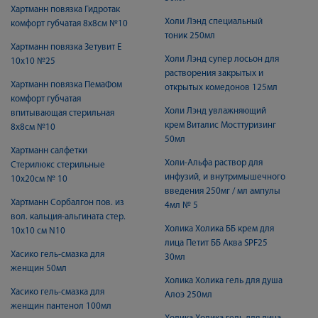
Хартманн повязка Гидротак
Холи Лэнд специальный
комфорт губчатая 8х8см №10
тоник 250мл
Хартманн повязка Зетувит E
Холи Лэнд супер лосьон для
10х10 №25
растворения закрытых и
Хартманн повязка ПемаФом
открытых комедонов 125мл
комфорт губчатая
Холи Лэнд увлажняющий
впитывающая стерильная
крем Виталис Мосттуризинг
8x8см №10
50мл
Хартманн салфетки
Холи-Альфа раствор для
Стерилюкс стерильные
инфузий, и внутримышечного
10х20см № 10
введения 250мг / мл ампулы
Хартманн Сорбалгон пов. из
4мл № 5
вол. кальция-альгината стер.
Холика Холика ББ крем для
10х10 см N10
лица Петит ББ Аква SPF25
Хасико гель-смазка для
30мл
женщин 50мл
Холика Холика гель для душа
Хасико гель-смазка для
Алоэ 250мл
женщин пантенол 100мл