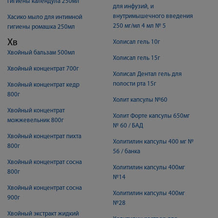
гигиены календула 250мл
для инфузий, и
внутримышечного введения
Хасико мыло для интимной
250 мг/мл 4 мл № 5
гигиены ромашка 250мл
Хв
Холисал гель 10г
Хвойный бальзам 500мл
Холисал гель 15г
Хвойный концентрат 700г
Холисал Дентал гель для
полости рта 15г
Хвойный концентрат кедр
800г
Холит капсулы №60
Хвойный концентрат
Холит Форте капсулы 650мг
можжевельник 800г
№ 60 / БАД
Хвойный концентрат пихта
Холитилин капсулы 400 мг №
800г
56 / банка
Хвойный концентрат сосна
Холитилин капсулы 400мг
800г
№14
Хвойный концентрат сосна
Холитилин капсулы 400мг
900г
№28
Хвойный экстракт жидкий