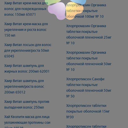
Хаир Витал крем-маска для
Хлорпромазин Органика
волос для поврежденных
таблетки покрытые
волос 150мл 65071
оболочкой 100мг № 10
Хаир Витал крем-маска для
Хлорпромазин Органика
укрепления и роста волос
таблетки покрытые
150 мл
оболочкой пленочной 25мг
№ 10
Хаир Витал лосьон для волос
для укрепления/роста 50мл
Хлорпромазин Органика
65045
таблетки покрытые
оболочкой пленочной 50мг
Хаир Витал шампунь для
№ 10
жирных волос 200мл 62001
Хлорпротиксен Санофи
Хаир Витал шампунь для
таблетки покрытые
укрепления/роста волос
оболочкой пленочной 50мг
200мл 65012
№ 50
Хаир Витал шампунь против
Хлорпротиксен таблетки
выпадения волос 250мл
покрытые оболочкой 15мг
Хай Кволити маска для лица
№30
увлажняющая протеины сои
Хлорпротиксен таблетки