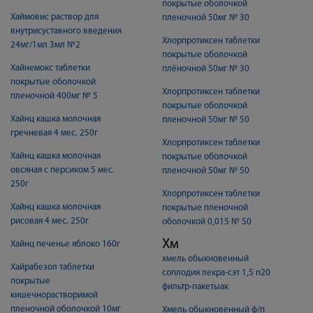
покрытые оболочкой
Хаймовис раствор для
пленочной 50мг № 30
внутрисуставного введения
Хлорпротиксен таблетки
24мг/1мл 3мл №2
покрытые оболочкой
Хайнемокс таблетки
плёночной 50мг № 30
покрытые оболочкой
Хлорпротиксен таблетки
пленочной 400мг № 5
покрытые оболочкой
Хайнц кашка молочная
пленочной 50мг № 50
гречневая 4 мес. 250г
Хлорпротиксен таблетки
Хайнц кашка молочная
покрытые оболочкой
овсяная с персиком 5 мес.
пленочной 50мг № 50
250г
Хлорпротиксен таблетки
Хайнц кашка молочная
покрытые пленочной
рисовая 4 мес. 250г
оболочкой 0,015 № 50
Хм
Хайнц печенье яблоко 160г
хмель обыкновенный
Хайрабезол таблетки
соплодия лекра-сэт 1,5 n20
покрытые
фильтр-пакетыак
кишечнорастворимой
пленочной оболочкой 10мг
Хмель обыкновенный ф/п