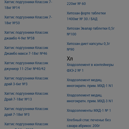
Хаггис подгузники Классик 7-
220мг № 60
18кг №14
Хитозан форте таблетки
Хаггис подгузники Классик 7-
1400мг № 30 / БАД
18кг №50
Хитозан Эвалар таблетки 0,5г
Хаггис подгузники Классик
№100
джамбо 4-9кг №58
Хитозан-диет капсулы 0,3г
Хаггис подгузники Классик
№90
Джамбо макси 7-18кг №46
Хл
Хаггис подгузники Классик
Хладоэлемент в контейнеры
джуниор 11-25кг №40/42
ФХЭ-2 № 1
Хаггис подгузники Классик
Хладоэлемент медиц.
драй 3-6кг №3
многократн. прим. МХД-1 N1
Хаггис подгузники Классик
Хладоэлемент медиц.
Драй 7-18кг №13
многократн. прим. МХД-3 N1
Хаггис подгузники Классик
Хладоэлементы МХД-1 № 1
драй 7-18кг №3
Хлебный спас печенье без
Хаггис подгузники Классик
сахара абрикос 200г